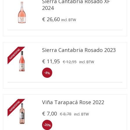
Sierra Cantabria Rosado XF
2024
€ 26,60
incl. BTW
Sierra Cantabria Rosado 2023
AANBIEDING
€ 11,95
€ 12,95
incl. BTW
-8%
Viña Tarapacá Rose 2022
AANBIEDING
€ 7,00
€ 8,78
incl. BTW
-20%