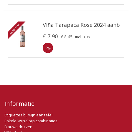
Viña Tarapaca Rosé 2024 aanb
AANBIEDING
€ 7,90
€ 8,45
incl. BTW
-7%
Informatie
Etiquettes bij wijn aan tafel
Enkele Wijn-Spijs combinaties
Blauwe druiven