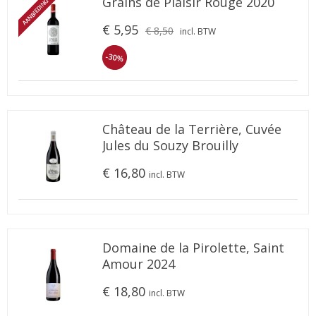
Grains de Plaisir Rouge 2020
AANBIEDING
€ 5,95
€ 8,50
incl. BTW
-30%
Château de la Terrière, Cuvée
Jules du Souzy Brouilly
€ 16,80
incl. BTW
Domaine de la Pirolette, Saint
Amour 2024
€ 18,80
incl. BTW