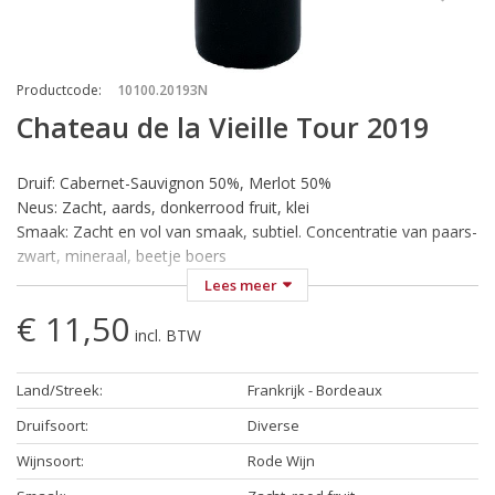
Productcode
:
10100.20193N
Chateau de la Vieille Tour 2019
Druif: Cabernet-Sauvignon 50%, Merlot 50%
Neus: Zacht, aards, donkerrood fruit, klei
Smaak: Zacht en vol van smaak, subtiel. Concentratie van paars-
zwart, mineraal, beetje boers
Wijn-Spijs: Een betere wijn voor gebraden vlees en
Lees meer
wildgerechten en is natuurlijk ook niet te versmaden bij een
€ 11,50
kaasplankje
incl. BTW
Temperatuur: Serveren bij 18-20 °C
Land/Streek
:
Frankrijk - Bordeaux
Château de la Vieille Tour Rouge
Bordeaux Supérieur
Druifsoort
:
Diverse
Wijnsoort
:
Rode Wijn
In het grootste en een van de mooiste wijndistricten van