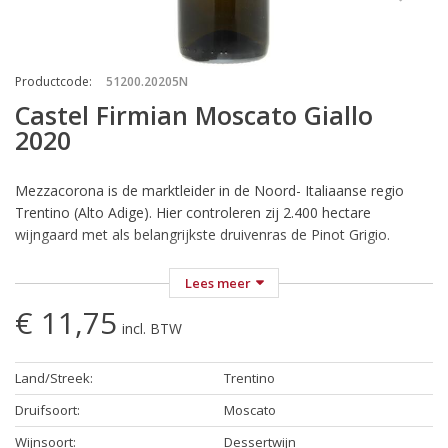
Productcode
:
51200.20205N
Castel Firmian Moscato Giallo
2020
Mezzacorona is de marktleider in de Noord- Italiaanse regio
Trentino (Alto Adige). Hier controleren zij 2.400 hectare
wijngaard met als belangrijkste druivenras de Pinot Grigio.
MezzaCorona, bestaat al sinds 1904 en is een van de allereerste
Lees meer
coöperaties in Italië. Tegenwoordig staat de naam
€ 11,75
MezzaCorona voor een groep wijnbedrijven van het hoge
incl. BTW
noorden tot het diepe zuiden van Italië. Wie MezzaCorona zegt,
zegt niettemin onmiddellijk Trentino. En omgekeerd.
Land/Streek
:
Trentino
MezzaCorona controleert daar en in het aangrenzende Alto
Adige zo'n 2.400 hectare wijngaarden. Trentino ligt in het
Druifsoort
:
Moscato
noorden van Italië tussen Verona en de Alpen waar de wijnbouw
Wijnsoort
:
Dessertwijn