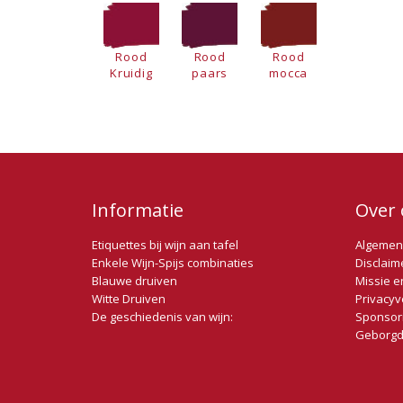
Rood
Rood
Rood
Kruidig
paars
mocca
Informatie
Over 
Etiquettes bij wijn aan tafel
Algemen
Enkele Wijn-Spijs combinaties
Disclaim
Blauwe druiven
Missie e
Witte Druiven
Privacyv
De geschiedenis van wijn:
Sponsor
Geborgd