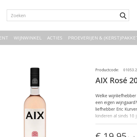
ENT
WIJNWINKEL
ACTIES
PROEVERIJEN & (KERST)PAKK
Productcode
:
01053.
AIX Rosé 2
Welke wijnliefhebber
een eigen wijngaard?
liefhebber Eric Kurve
kinderen al sinds 10 j
zijn eigen wijndomei
waarvan 75 hectare 
€ 19,95
Cinsault, Carignan, 