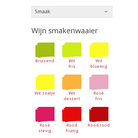
Smaak
Wijn smakenwaaier
Bruisend
Wit
Wit
fris
bloemig
Wit zoetje
Wit
Rosé
dessert
fris
Rosé
Rood
Rood rood
stevig
fruitig