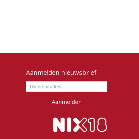
re noorden komt hier af en toe voorbij en functioneert
bescherming tegen eventuele ziektes in de wijngaard.
n per jaar geven de druiven overdag heel veel
e nachten zorgen voor een uitgebalanceerd
stekende keuze als aperitief en gaat prachtig samen
rechten, van lichte zomerse salades en pasta's tot
uchten. AIX Rosé nodigt uit tot ontspanning en
ijn voor de borrel en op het terras.
Aanmelden nieuwsbrief