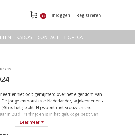
Inloggen
Registreren
0
ETTEN
KADO'S
CONTACT
HORECA
20243N
024
 heeft er niet ooit gemijmerd over het eigendom van
 De jonge enthousiaste Nederlander, wijnkenner en -
r (46) is het gelukt. Hij woont met vrouw en drie
aar in Zuid Frankrijk en is in het gelukkige bezit van
n. Zijn wijndomein beslaat maar liefst 85 hectare
Lees meer
met aangeplante wijnstokken met de druivenrassen
Grenache, Counoise, Cabernet Sauvignon, Merlot,