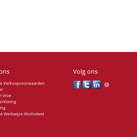
Mistral uit het koele
als een natuurlijke 
Meer dan 2200 zonure
warmte en de koeler
rijpingsproces.
Deze rosé is een uit
met een scala aan ge
gegrilde vis en zeevr
genieten, heerlijke w
ons
Volg ons
e Verkoopvoorwaarden
er
n Visie
erklaring
ing
e Werkwijze Alcoholwet