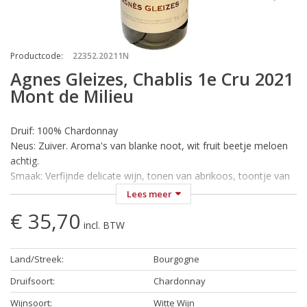
Productcode
:
22352.20211N
Agnes Gleizes, Chablis 1e Cru 2021
Mont de Milieu
Druif: 100% Chardonnay
Neus: Zuiver. Aroma's van blanke noot, wit fruit beetje meloen
achtig.
Smaak: Verfijnde delicate wijn, tonen van abrikoos, toontje van
limoen en gele appel.
Lees meer
Wijn-Spijs: Deze Chablis is een uitstekende begeleider van alle
€ 35,70
met zorg klaargemaakte visgerechten en oesters
incl. BTW
Temperatuur: Koel serveren bij 12-14 °C
Land/Streek
:
Bourgogne
Chablis 1er Cru Mont de Milieu van Agnès Gleizes is een
voortreffelijke witte wijn uit de beroemde Chablis-regio in
Druifsoort
:
Chardonnay
Bourgondië, Frankrijk. Agnès Gleizes staat bekend om haar
Wijnsoort
:
Witte Wijn